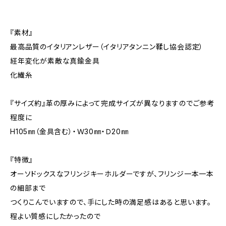
『素材』
最高品質のイタリアンレザー（イタリアタンニン鞣し協会認定）
経年変化が素敵な真鍮金具
化繊糸
『サイズ約』革の厚みによって完成サイズが異なりますのでご参考
程度に
H105㎜（金具含む）・Ｗ30㎜・Ｄ20㎜
『特徴』
オーソドックスなフリンジキーホルダーですが、フリンジ一本一本
の細部まで
つくりこんでいますので、手にした時の満足感はあると思います。
程よい質感にしたかったので