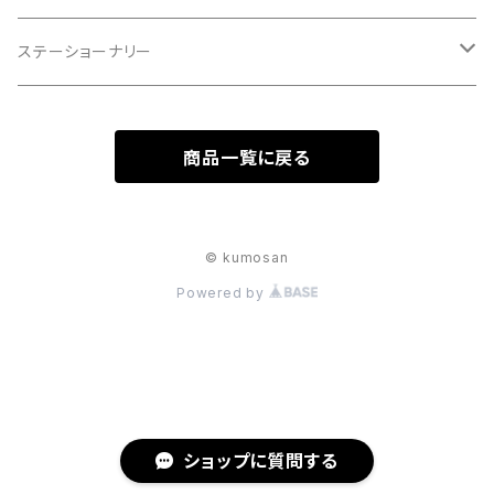
キーケース＆キーホルダー
ステーショーナリー
リップケース
ペン入れ
商品一覧に戻る
財布
ペンケース
コイン、アクセサリーケース
ステーショナリー
© kumosan
Powered by
折、コンパクト財布
ペンケース
小物
長財布
ポケットティッシュケース
ショップに質問する