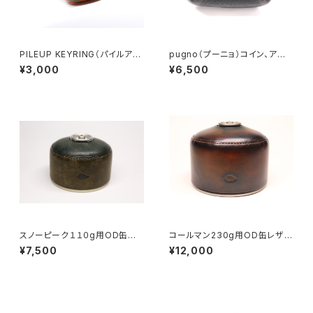
PILEUP KEYRING（パイルアッ
pugno（プーニョ）コイン、アク
プキーホルダー）シェルコードバ
セサリーケース ver.2 手縫
¥3,000
¥6,500
ン（ホーウィン社製）８
い仕上げ
スノーピーク１１０g用OD缶レ
コールマン230g用OD缶レザー
ザーキャップバイカラー（ネイチ
キャップ（パティーヌ）
¥7,500
¥12,000
ャーシリーズ・オリーブ×ブルー）