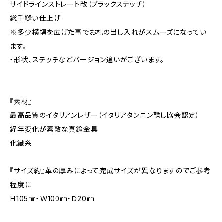
サイドラインストレート改（ブラックステッチ）
総手縫い仕上げ
※多少横幅を広げた事でお札の出し入れがスムーズになってい
ます。
・形状、ステッチなどバージョン違いがございます。
『素材』
最高品質のイタリアンレザー（イタリアタンニン鞣し協会認定）
経年変化が素敵な真鍮金具
化繊糸
『サイズ約』革の厚みによって完成サイズが異なりますのでご参考
程度に
Ｈ105㎜・Ｗ100㎜・Ｄ20㎜